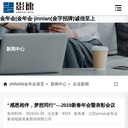
金年会|金年会·jinnian(金字招牌)诚信至上
新闻中心
JINNIAN金年会首页
>
新闻中心
>
企业新闻
“感恩相伴，梦想同行”---2019新春年会暨表彰会议
发布时间：2019-01-29
点击量：8324
发布者：江苏jinnian金年会
集成电路装备股份有限公司