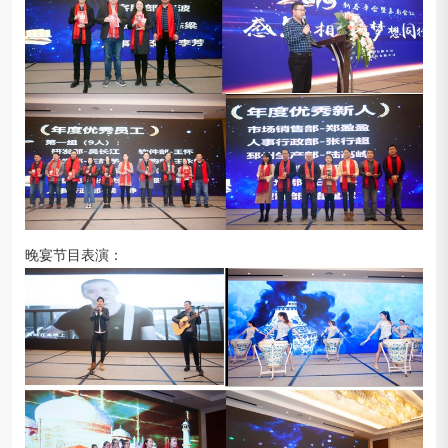
晚宴节目表演：