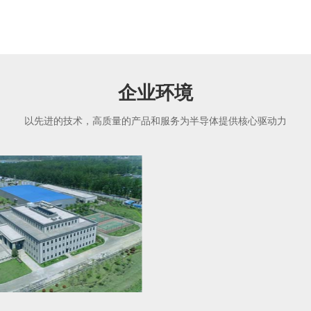
企业环境
以先进的技术，高质量的产品和服务为半导体提供核心驱动力