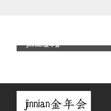
jinnian金年会