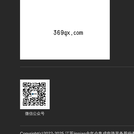
微信公众号
Copyright(c)2022-2025 江苏jinnian金年会集成电路装备