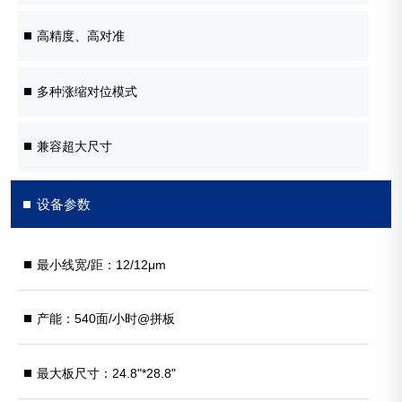
高精度、高对准
多种涨缩对位模式
兼容超大尺寸
设备参数
最小线宽/距：12/12μm
产能：540面/小时@拼板
最大板尺寸：24.8"*28.8"