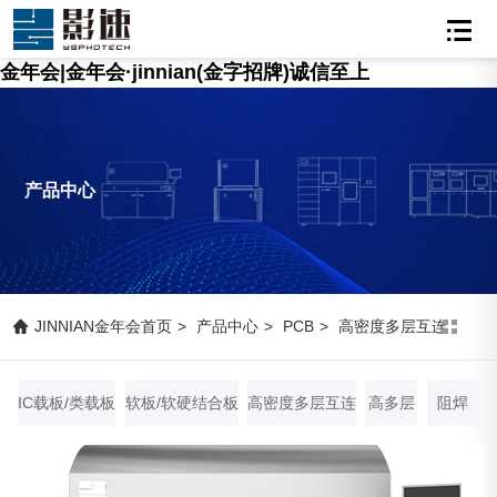
金年会|金年会·jinnian(金字招牌)诚信至上
产品中心
JINNIAN金年会首页
>
产品中心
>
PCB
>
高密度多层互连
IC载板/类载板
软板/软硬结合板
高密度多层互连
高多层
阻焊